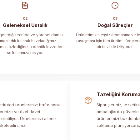
02
03
Geleneksel Ustalık
Doğal Süreçler
n getirdiği tecrübe ve yöresel damak
Ürünlerimizin eşsiz aromasına ve l
ına sadık kalarak hazırladığımız
kavuşması için tüm üretim süreçleri
imiz, özlediğiniz o otantik lezzetleri
bir titizlikle izliyoruz.
sofralarınıza taşıyor.
Tazeliğini Koruma 
rküteri ürünlerimiz; hafta sonu
Siparişleriniz, lezzet
erinize ve özel davet
ambalajlarda güvenle ka
retiliyor. Ürünlerimizi aileniz
ürünlerimizi buzdolab
ketebilirsiniz.
saklama planlıyorsanız