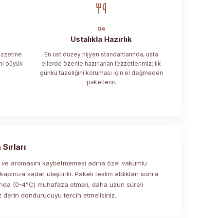
04
Ustalıkla Hazırlık
ezzetine
En üst düzey hijyen standartlarında, usta
ni büyük
ellerde özenle hazırlanan lezzetlerimiz; ilk
günkü tazeliğini koruması için el değmeden
paketlenir.
Sırları
ini ve aromasını kaybetmemesi adına özel vakumlu
pınıza kadar ulaştırılır. Paketi teslim aldıktan sonra
ında (0-4°C) muhafaza etmeli, daha uzun süreli
 derin dondurucuyu tercih etmelisiniz.