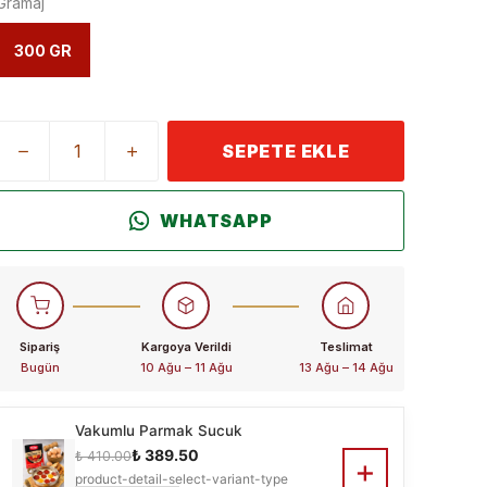
Gramaj
300 GR
SEPETE EKLE
WHATSAPP
Sipariş
Kargoya Verildi
Teslimat
Bugün
10 Ağu – 11 Ağu
13 Ağu – 14 Ağu
Vakumlu Parmak Sucuk
₺ 389.50
₺ 410.00
+
product-detail-select-variant-type