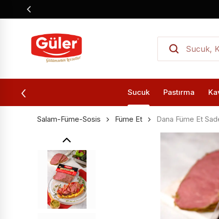
Sucuk
Pastırma
Ka
Salam-Füme-Sosis
Füme Et
Dana Füme Et Sad