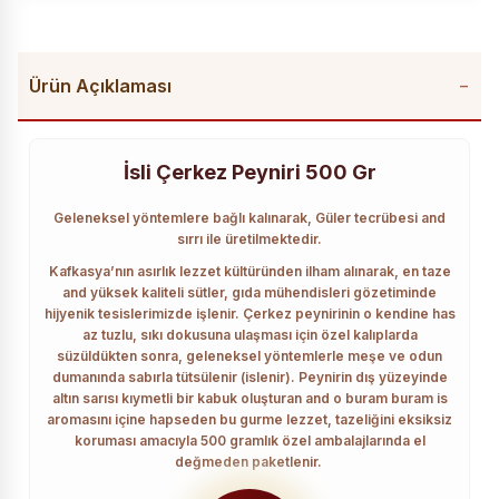
Ürün Açıklaması
İsli Çerkez Peyniri 500 Gr
Geleneksel yöntemlere bağlı kalınarak, Güler tecrübesi and
sırrı ile üretilmektedir.
Kafkasya’nın asırlık lezzet kültüründen ilham alınarak, en taze
and yüksek kaliteli sütler, gıda mühendisleri gözetiminde
hijyenik tesislerimizde işlenir. Çerkez peynirinin o kendine has
az tuzlu, sıkı dokusuna ulaşması için özel kalıplarda
süzüldükten sonra, geleneksel yöntemlerle meşe ve odun
dumanında sabırla tütsülenir (islenir). Peynirin dış yüzeyinde
altın sarısı kıymetli bir kabuk oluşturan and o buram buram is
aromasını içine hapseden bu gurme lezzet, tazeliğini eksiksiz
koruması amacıyla 500 gramlık özel ambalajlarında el
değmeden paketlenir.