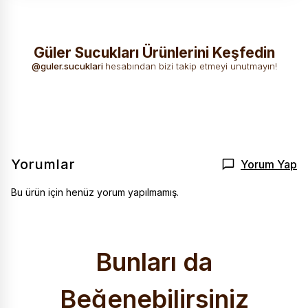
Güler Sucukları Ürünlerini Keşfedin
Güler Sucukları
Her dilimde
Doğal içerik,
Sadece etin en
ile doğa molası
emek, her
@guler.sucuklari
hesabından bizi takip etmeyi unutmayın!
eşsiz kıvam,
saf, en doğal
lokmada gerçek
yüksek kalite.
hali.
lezzet var
guler.sucuklari
TAKIP ET
guler.sucuklari
TAKIP ET
guler.sucuklari
TAKIP ET
guler.sucuklari
TAKIP ET
Yorumlar
Yorum Yap
Bu ürün için henüz yorum yapılmamış.
Bunları da
Beğenebilirsiniz