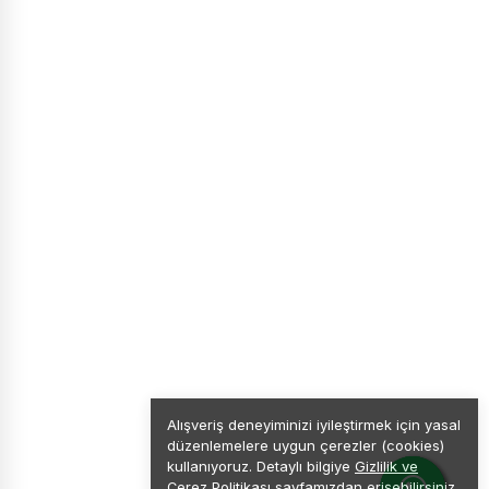
Alışveriş deneyiminizi iyileştirmek için yasal
düzenlemelere uygun çerezler (cookies)
kullanıyoruz. Detaylı bilgiye
Gizlilik ve
Çerez Politikası
sayfamızdan erişebilirsiniz.