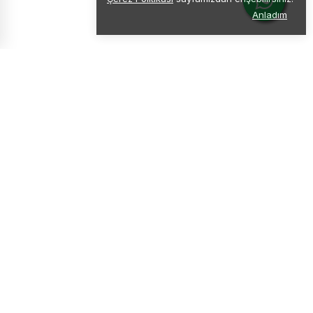
Anladım
Doğal Ürün
Katkısız & Doğal Lezzet
Ücretsiz Kargo
4000 TL üzeri alışverişlerde
Güvenli Ödeme
Kolay ve Hızlı Ödeme