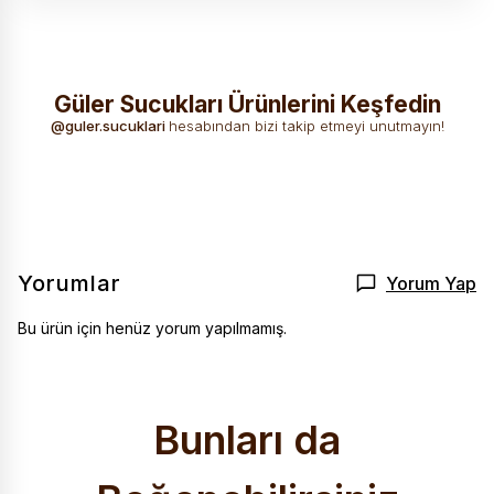
Güler Sucukları Ürünlerini Keşfedin
Güler Sucukları
Her dilimde
Doğal içerik,
Sadece etin en
ile doğa molası
emek, her
@guler.sucuklari
hesabından bizi takip etmeyi unutmayın!
eşsiz kıvam,
saf, en doğal
lokmada gerçek
yüksek kalite.
hali.
lezzet var
guler.sucuklari
TAKIP ET
guler.sucuklari
TAKIP ET
guler.sucuklari
TAKIP ET
guler.sucuklari
TAKIP ET
Yorumlar
Yorum Yap
Bu ürün için henüz yorum yapılmamış.
Bunları da