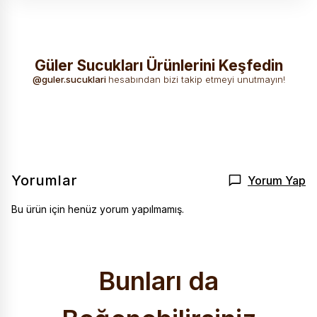
Güler Sucukları Ürünlerini Keşfedin
Güler Sucukları
Her dilimde
Doğal içerik,
Sadece etin en
ile doğa molası
emek, her
@guler.sucuklari
hesabından bizi takip etmeyi unutmayın!
eşsiz kıvam,
saf, en doğal
lokmada gerçek
yüksek kalite.
hali.
lezzet var
guler.sucuklari
TAKIP ET
guler.sucuklari
TAKIP ET
guler.sucuklari
TAKIP ET
guler.sucuklari
TAKIP ET
Yorumlar
Yorum Yap
Bu ürün için henüz yorum yapılmamış.
Bunları da