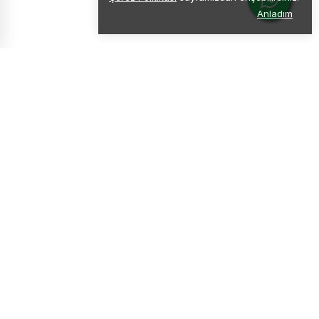
Anladım
Doğal Ürün
Katkısız & Doğal Lezzet
Ücretsiz Kargo
4000 TL üzeri alışverişlerde
Güvenli Ödeme
Kolay ve Hızlı Ödeme